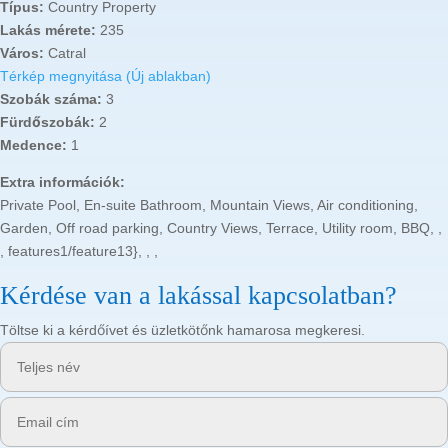
Típus:
Country Property
Lakás mérete:
235
Város:
Catral
Térkép megnyitása (Új ablakban)
Szobák száma:
3
Fürdőszobák:
2
Medence:
1
Extra információk:
Private Pool, En-suite Bathroom, Mountain Views, Air conditioning,
Garden, Off road parking, Country Views, Terrace, Utility room, BBQ, ,
, features1/feature13}, , ,
Kérdése van a lakással kapcsolatban?
Töltse ki a kérdőívet és üzletkötőnk hamarosa megkeresi.