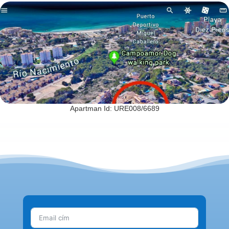
Apartman Id: URE008/6689