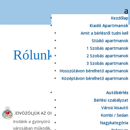
Kezdőlap
Kiadó Apartmanok
Amit a bérlésről tudni kell
Stúdió apartmanok
1 Szobás apartmanok
Rólunk
2 Szobás apartmanok
3 Szobás apartmanok
Hosszútávon bérelhető apartmanok
Középtávon bérelhető apartmanok
Autóbérlés
Bérlési szabályzat
Városi kisautó
ÜDVÖZÖLJÜK AZ OLDALUNKON!
Kombi / Sedan
Irodánk a gyönyörű Costa Blanca régióban, Torrevieja
Nagykategória
városában működik, ahol teljes körű ingatlan- és