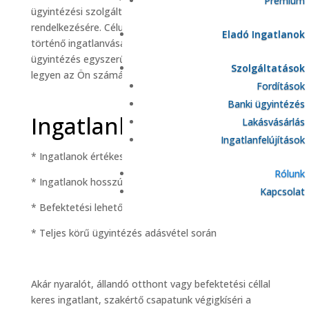
Prémium
ügyintézési szolgáltatásokkal állunk ügyfeleink
rendelkezésére. Célunk, hogy a Spanyolországban
Eladó Ingatlanok
történő ingatlanvásárlás, bérlés, letelepedés és
ügyintézés egyszerű, biztonságos és gördülékeny
Szolgáltatások
legyen az Ön számára.
Fordítások
Banki ügyintézés
Ingatlanközvetítés
Lakásvásárlás
Ingatlanfelújítások
* Ingatlanok értékesítése
Rólunk
* Ingatlanok hosszú és rövid távú bérbeadása
Kapcsolat
* Befektetési lehetőségek közvetítése
* Teljes körű ügyintézés adásvétel során
Akár nyaralót, állandó otthont vagy befektetési céllal
keres ingatlant, szakértő csapatunk végigkíséri a