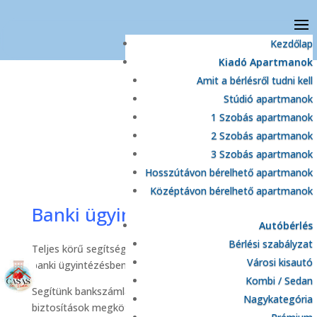
Kezdőlap
Kiadó Apartmanok
Amit a bérlésről tudni kell
Stúdió apartmanok
1 Szobás apartmanok
2 Szobás apartmanok
3 Szobás apartmanok
Hosszútávon bérelhető apartmanok
Középtávon bérelhető apartmanok
Banki ügyintézés
Autóbérlés
Bérlési szabályzat
Teljes körű segítséget nyújtunk a spanyolországi
Városi kisautó
banki ügyintézésben.
Kombi / Sedan
Segítünk bankszámlanyitásban, hitelügyintézésben,
Nagykategória
biztosítások megkötésében, valamint a mindennapi