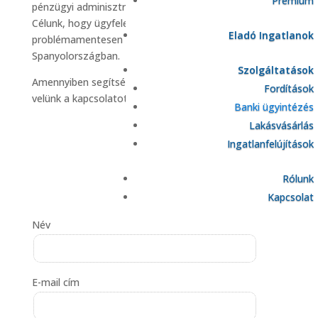
Prémium
pénzügyi adminisztráció egyszerűbbé tételében.
Célunk, hogy ügyfeleink magabiztosan és
Eladó Ingatlanok
problémamentesen intézhessék pénzügyeiket
Spanyolországban.
Szolgáltatások
Amennyiben segítségre van szükséged, vedd fel
Fordítások
velünk a kapcsolatot.
Banki ügyintézés
Lakásvásárlás
Ingatlanfelújítások
Rólunk
Kapcsolat
Név
E-mail cím