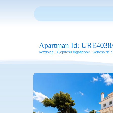
Apartman Id: URE4038
Kezdőlap
/
Újépítésű Ingatlanok
/
Dehesa de 