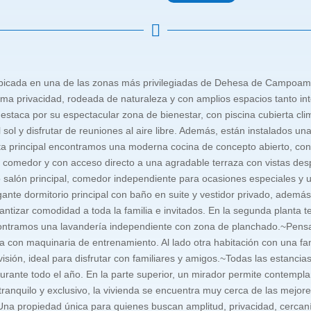

r ubicada en una de las zonas más privilegiadas de Dehesa de Campoam
ima privacidad, rodeada de naturaleza y con amplios espacios tanto in
 destaca por su espectacular zona de bienestar, con piscina cubierta cl
ol y disfrutar de reuniones al aire libre. Además, están instalados un
anta principal encontramos una moderna cocina de concepto abierto, co
 comedor y con acceso directo a una agradable terraza con vistas desp
salón principal, comedor independiente para ocasiones especiales y 
nte dormitorio principal con baño en suite y vestidor privado, además 
ntizar comodidad a toda la familia e invitados. En la segunda planta te
ontramos una lavandería independiente con zona de planchado.~Pensad
a con maquinaria de entrenamiento. Al lado otra habitación con una fan
sión, ideal para disfrutar con familiares y amigos.~Todas las estancias
ante todo el año. En la parte superior, un mirador permite contemplar v
tranquilo y exclusivo, la vivienda se encuentra muy cerca de las mejor
.~Una propiedad única para quienes buscan amplitud, privacidad, cercan