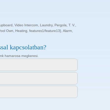
pboard, Video Intercom, Laundry, Pergola, T. V.,
Pool Own, Heating, features1/feature13}, Alarm,
ssal kapcsolatban?
ötőnk hamarosa megkeresi.