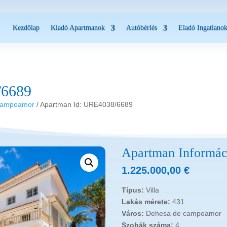
Kezdőlap
Kiadó Apartmanok
Autóbérlés
Eladó Ingatlano
/6689
campoamor
/ Apartman Id: URE4038/6689
Apartman Informác
1.225.000,00
€
Típus:
Villa
Lakás mérete:
431
Város:
Dehesa de campoamor
Szobák száma:
4