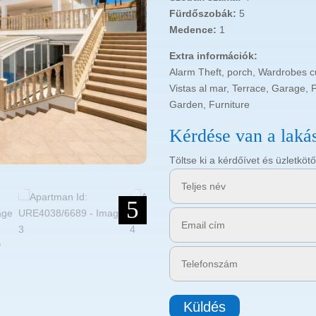
Fürdőszobák:
5
Medence:
1
Extra információk:
Alarm Theft, porch, Wardrobes cu
Vistas al mar, Terrace, Garage, 
Garden, Furniture
Kérdése van a laká
Töltse ki a kérdőívet és üzletk
5
Küldés