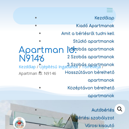
Kezdőlap
Kiadó Apartmanok
Amit a bérlésről tudni kell
Stúdió apartmanok
Apartman Id:
1 Szobás apartmanok
N9146
2 Szobás apartmanok
3 Szobás apartmanok
Kezdőlap
/
Újépítésű Ingatlanok
/
Torrevieja
/
Hosszútávon bérelhető
Apartman Id: N9146
apartmanok
Középtávon bérelhető
apartmanok
Autóbérlés
Bérlési szabályzat
Városi kisautó