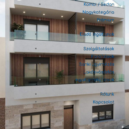
Kombi / Sedan
Nagykategória
Prémium
Eladó Ingatlanok
Szolgáltatások
Fordítások
Banki ügyintézés
Lakásvásárlás
Ingatlanfelújítások
Rólunk
Kapcsolat