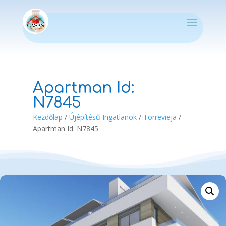
Apartman Id:
N7845
Kezdőlap
/
Újépítésű Ingatlanok
/
Torrevieja
/
Apartman Id: N7845