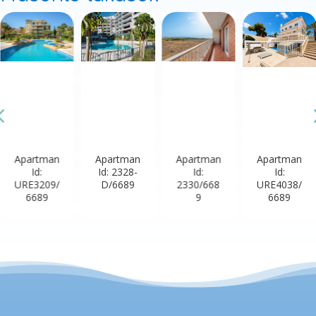
n
Apartman
Apartman
Apartman
Apart
Id: 2328-
Id:
Id:
Id:
/
D/6689
2330/668
URE4038/
URE32
9
6689
668