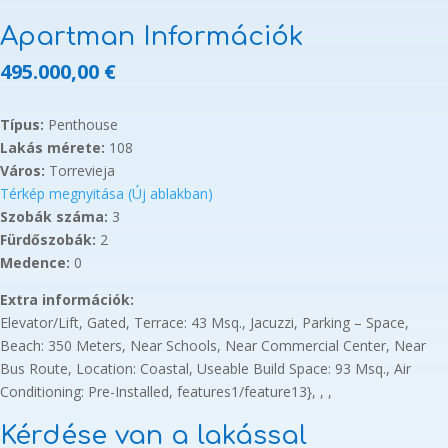
Apartman Információk
495.000,00
€
Típus:
Penthouse
Lakás mérete:
108
Város:
Torrevieja
Térkép megnyitása (Új ablakban)
Szobák száma:
3
Fürdőszobák:
2
Medence:
0
Extra információk:
Elevator/Lift, Gated, Terrace: 43 Msq., Jacuzzi, Parking – Space,
Beach: 350 Meters, Near Schools, Near Commercial Center, Near
Bus Route, Location: Coastal, Useable Build Space: 93 Msq., Air
Conditioning: Pre-Installed, features1/feature13}, , ,
Kérdése van a lakással