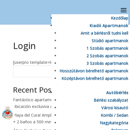
Kezdőlap
Kiadó Apartmanok
Amit a bérlésről tudni kell
Stúdió apartmanok
Login
1 Szobás apartmanok
2 Szobás apartmanok
[userpro template=login]
3 Szobás apartmanok
Hosszútávon bérelhető apartmanok
Keresés
Középtávon bérelhető apartmanok
Recent Posts
Autóbérlés
Fantástico apartamento semireformado con
Bérlési szabályzat
ubicación exclusiva a 150 metros de la playa
Városi kisautó
Playa del Cura! Amplio apartamento con 2 dormitorios
Kombi / Sedan
+ 2 baños a 500 metros de la playa!
Nagykategória