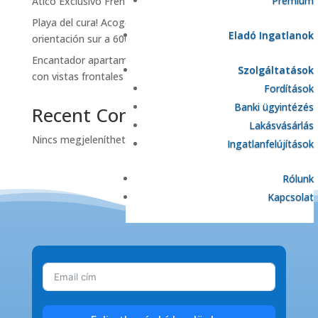
Prémium
Ático Exclusivo Frente al Mar en ORBI PLAYA
Playa del cura! Acogedor apartamento con terraza
Eladó Ingatlanok
orientación sur a 600 metros de la playa!
Encantador apartamento completamente exterior
Szolgáltatások
con vistas frontales al mar
Fordítások
Banki ügyintézés
Recent Comments
Lakásvásárlás
Nincs megjeleníthető bejegyzés.
Ingatlanfelújítások
Rólunk
Kapcsolat